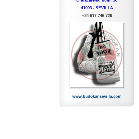
c/ Macarena, núm. 38
41003 - SEVILLA
+34 617 746 726
www.budokansevilla.com