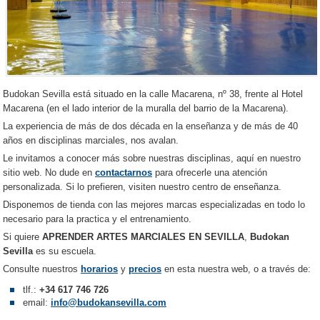
Budokan Sevilla está situado en la calle Macarena, nº 38, frente al Hotel
Macarena (en el lado interior de la muralla del barrio de la Macarena).
La experiencia de más de dos década en la enseñanza y de más de 40
años en disciplinas marciales, nos avalan.
Le invitamos a conocer más sobre nuestras disciplinas, aquí en nuestro
sitio web. No dude en
contactarnos
para ofrecerle una atención
personalizada. Si lo prefieren, visiten nuestro centro de enseñanza.
Disponemos de tienda con las mejores marcas especializadas en todo lo
necesario para la practica y el entrenamiento.
Si quiere
APRENDER ARTES MARCIALES EN SEVILLA
,
Budokan
Sevilla
es su escuela.
Consulte nuestros
horarios
y
precios
en esta nuestra web, o a través de:
tlf.:
+34 617 746 726
email:
info@budokansevilla.com