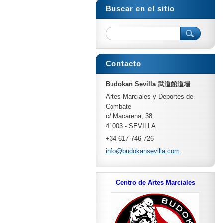
Buscar en el sitio
Contacto
Budokan Sevilla 武道館道場
Artes Marciales y Deportes de
Combate
c/ Macarena, 38
41003 - SEVILLA
+34 617 746 726
info@bud
okansevi
lla.com
Centro de Artes Marciales