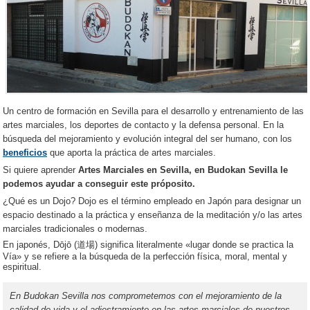
Un centro de formación en Sevilla para el desarrollo y entrenamiento de las
artes marciales, los deportes de contacto y la defensa personal. En la
búsqueda del mejoramiento y evolución integral del ser humano, con los
beneficios
que aporta la práctica de artes marciales.
Si quiere aprender
Artes Marciales en Sevilla, en Budokan Sevilla le
podemos ayudar a conseguir este próposito.
¿Qué es un Dojo?
Dojo es el término empleado en Japón para designar un
espacio destinado a la práctica y enseñanza de la meditación y/o las artes
marciales tradicionales o modernas.
En japonés, Dōjō (道場) significa literalmente «lugar donde se practica la
Vía» y se refiere a la búsqueda de la perfección física, moral, mental y
espiritual.
En Budokan Sevilla nos comprometemos con el mejoramiento de la
calidad de vida y el adiestramiento en las artes marciales de nuestros