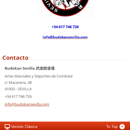
+34 617 746 726
info@budokansevilla.com
Contacto
Budokan Sevilla 武道館道場
Artes Marciales y Deportes de Combate
c/ Macarena, 38
41003 - SEVILLA
+34 617 746 726
info@bud
okansevi
lla.com
Versión Clásica
To Top